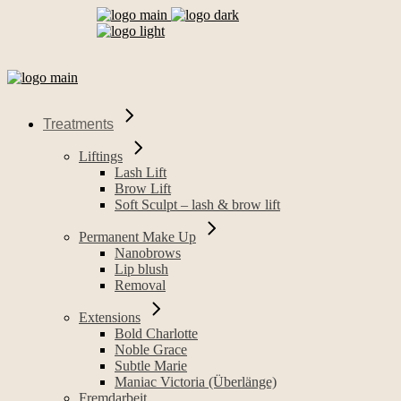
Treatments
Liftings
Lash Lift
Brow Lift
Soft Sculpt – lash & brow lift
Permanent Make Up
Nanobrows
Lip blush
Removal
Extensions
Bold Charlotte
Noble Grace
Subtle Marie
Maniac Victoria (Überlänge)
Fremdarbeit