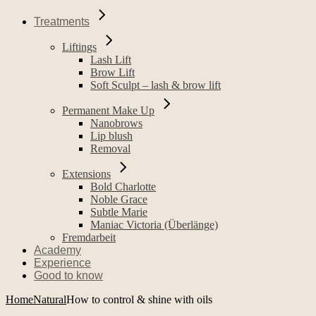
Treatments
Liftings
Lash Lift
Brow Lift
Soft Sculpt – lash & brow lift
Permanent Make Up
Nanobrows
Lip blush
Removal
Extensions
Bold Charlotte
Noble Grace
Subtle Marie
Maniac Victoria (Überlänge)
Fremdarbeit
Academy
Experience
Good to know
Home
Natural
How to control & shine with oils