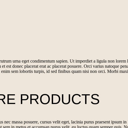
 rutrum urna eget condimentum sapien. Ut imperdiet a ligula non lorem lac
 et est donec placerat erat ac placerat posuere. Orci varius natoque pen
enim sem lobortis turpis, id sed finibus quam nisi non orci. Morbi maxi
ARE PRODUCTS
s nec massa posuere, cursus velit eget, lacinia purus praesent ipsum in l
dunt sem in metus et accumsan purus velit, eu luctus quam semper quis. N