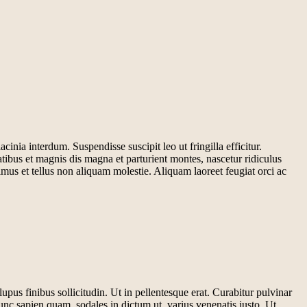
inia interdum. Suspendisse suscipit leo ut fringilla efficitur.
atibus et magnis dis magna et parturient montes, nascetur ridiculus
mus et tellus non aliquam molestie. Aliquam laoreet feugiat orci ac
upus finibus sollicitudin. Ut in pellentesque erat. Curabitur pulvinar
unc sapien quam, sodales in dictum ut, varius venenatis justo. Ut