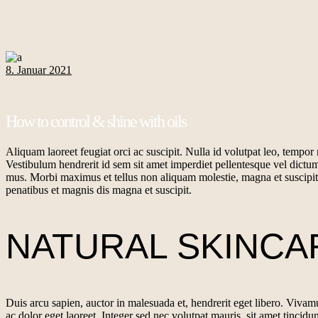
8. Januar 2021
How to control & shine with oils
Aliquam laoreet feugiat orci ac suscipit. Nulla id volutpat leo, tempor
Vestibulum hendrerit id sem sit amet imperdiet pellentesque vel dictum
mus. Morbi maximus et tellus non aliquam molestie, magna et suscipit 
penatibus et magnis dis magna et suscipit.
NATURAL SKINC
Duis arcu sapien, auctor in malesuada et, hendrerit eget libero. Vivamu
ac dolor eget laoreet. Integer sed nec volutpat mauris, sit amet tinci