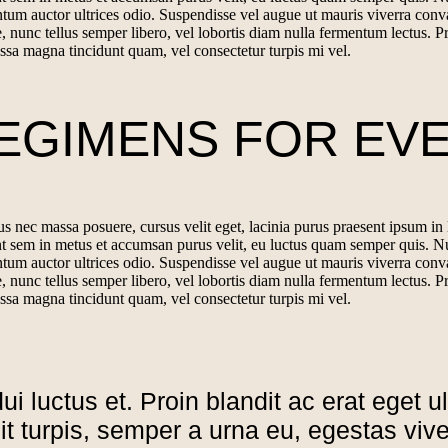
entum auctor ultrices odio. Suspendisse vel augue ut mauris viverra co
e, nunc tellus semper libero, vel lobortis diam nulla fermentum lectus. P
massa magna tincidunt quam, vel consectetur turpis mi vel.
EGIMENS FOR EVE
s nec massa posuere, cursus velit eget, lacinia purus praesent ipsum in l
dunt sem in metus et accumsan purus velit, eu luctus quam semper quis. N
entum auctor ultrices odio. Suspendisse vel augue ut mauris viverra co
e, nunc tellus semper libero, vel lobortis diam nulla fermentum lectus. P
massa magna tincidunt quam, vel consectetur turpis mi vel.
ui luctus et. Proin blandit ac erat eget u
velit turpis, semper a urna eu, egestas v