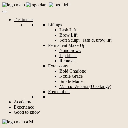
Treatments
Liftings
Lash Lift
Brow Lift
Soft Sculpt - lash & brow lift
Permanent Make Up
Nanobrows
Lip blush
Removal
Extensions
Bold Charlotte
Noble Grace
Subtle Marie
Maniac Victoria (Überlänge)
Fremdarbeit
Academy
Experience
Good to know